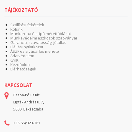
TÁJÉKOZTATÓ
Szállítási feltételek
Rólunk
Munkaruha és cipő mérettáblázat
Munkavédelmi eszközök szabványai
Garancia, szavatosság, jótállás
Elállási nyilatkozat
ÁSZF és a vásárlás menete
Adatvédelem
GYIK
Kezdőoldal
Elérhetőségek
KAPCSOLAT
Csaba-Pólus Kft.
Lipták András u. 7,
5600, Békéscsaba
+36(66)/323-381