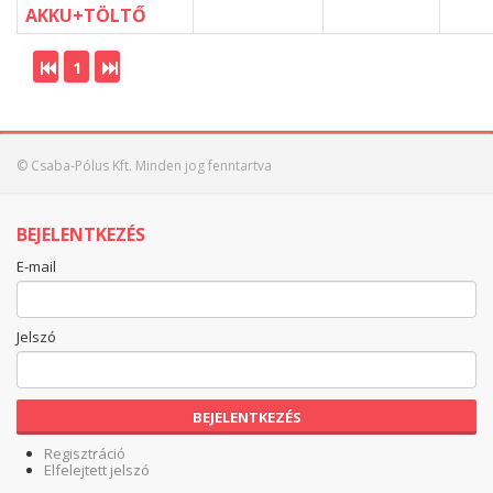
AKKU+TÖLTŐ
1
© Csaba-Pólus Kft. Minden jog fenntartva
BEJELENTKEZÉS
E-mail
Jelszó
BEJELENTKEZÉS
Regisztráció
Elfelejtett jelszó