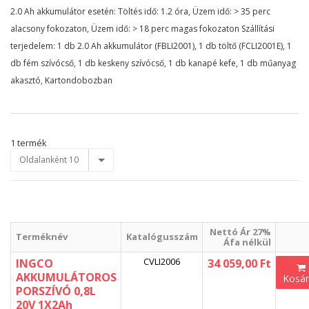
2.0 Ah akkumulátor esetén: Töltés idő: 1.2 óra, Üzem idő: > 35 perc
alacsony fokozaton, Üzem idő: > 18 perc magas fokozaton Szállítási
terjedelem: 1 db 2.0 Ah akkumulátor (FBLI2001), 1 db töltő (FCLI2001E), 1
db fém szívócső, 1 db keskeny szívócső, 1 db kanapé kefe, 1 db műanyag
akasztó, Kartondobozban
1 termék
Oldalanként 10
Nettó Ár 27%
Terméknév
Katalógusszám
Áfa nélkül
CVLI2006
INGCO
34 059,00 Ft
AKKUMULÁTOROS
Kosá
PORSZÍVÓ 0,8L
20V 1X2Ah