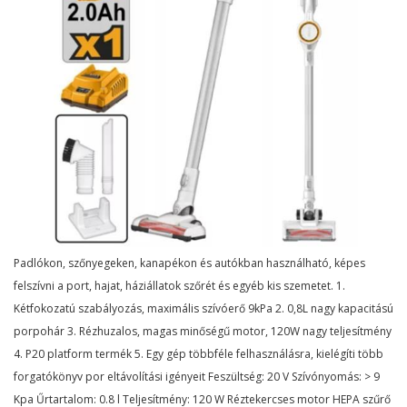
Padlókon, szőnyegeken, kanapékon és autókban használható, képes
felszívni a port, hajat, háziállatok szőrét és egyéb kis szemetet. 1.
Kétfokozatú szabályozás, maximális szívóerő 9kPa 2. 0,8L nagy kapacitású
porpohár 3. Rézhuzalos, magas minőségű motor, 120W nagy teljesítmény
4. P20 platform termék 5. Egy gép többféle felhasználásra, kielégíti több
forgatókönyv por eltávolítási igényeit Feszültség: 20 V Szívónyomás: > 9
Kpa Űrtartalom: 0.8 l Teljesítmény: 120 W Réztekercses motor HEPA szűrő