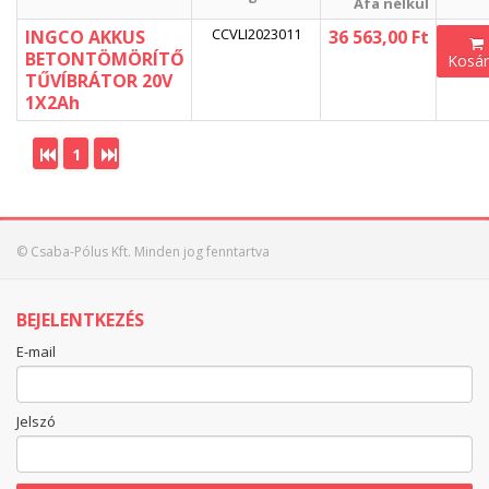
Áfa nélkül
CCVLI2023011
INGCO AKKUS
36 563,00 Ft
BETONTÖMÖRÍTŐ
Kosá
TŰVÍBRÁTOR 20V
1X2Ah
1
© Csaba-Pólus Kft. Minden jog fenntartva
BEJELENTKEZÉS
E-mail
Jelszó