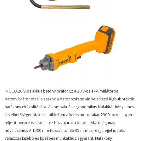
INGCO 20 V-os akkus betonvibrátor Ez a 20 V-os akkumulátoros
betonvibrátor ideális eszköz a betonozás során keletkező légbuborékok
hatékony eltávolítására. A kompakt és ergonomikus kialakítás kényelmes
kezelhetőséget biztosít, miközben a kefés motor akár 2300 fordulat/perc
teljesítményre is képes – ez hozzájárul a beton szilárdságának
növeléséhez. A 1200 mm hosszú tömlő 35 mm-es rezgőfejjel ideális
választás kisebb és közepes munkákhoz egyaránt. Hatékony