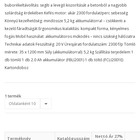
buborékeltávolítás: segíti a levegő kiszorítását a betonból a nagyobb
szilárdság érdekében Kefés motor: akár 2300 fordulat/perc sebesség
Könnyű kezelhetőség: mindössze 5,2 kg akkumulátorral – csökkenti a
kezelő fáradtságát Ergonomikus kialakítás: kompakt forma, kényelmes
fogás Mobil használat: akkumulátoros működés – nincs szükség hálózatra
Technikai adatok Feszültség: 20 V Üresjárati fordulatszám: 2300 f/p Tömlő
mérete: 35 x 1200 mm Súly (akkumulátorral): 5,2 kg Szállítási terjedelem 1
db tömlő 1 db 2.0 Ah akkumulátor (FBLI2001) 1 db töltő (FCLI2001E)
Kartondoboz
1 termék
Oldalanként 10
Nettó Ár 27%
Terméknév
Katalógusszám