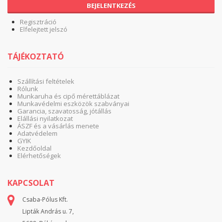
BEJELENTKEZÉS
Regisztráció
Elfelejtett jelszó
TÁJÉKOZTATÓ
Szállítási feltételek
Rólunk
Munkaruha és cipő mérettáblázat
Munkavédelmi eszközök szabványai
Garancia, szavatosság, jótállás
Elállási nyilatkozat
ÁSZF és a vásárlás menete
Adatvédelem
GYIK
Kezdőoldal
Elérhetőségek
KAPCSOLAT
Csaba-Pólus Kft.
Lipták András u. 7,