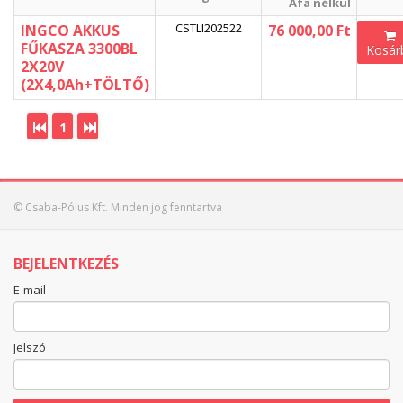
Áfa nélkül
CSTLI202522
INGCO AKKUS
76 000,00 Ft
FŰKASZA 3300BL
Kosár
2X20V
(2X4,0Ah+TÖLTŐ)
1
© Csaba-Pólus Kft. Minden jog fenntartva
BEJELENTKEZÉS
E-mail
Jelszó