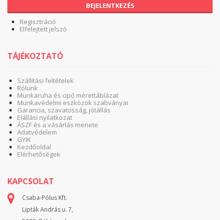
BEJELENTKEZÉS
Regisztráció
Elfelejtett jelszó
TÁJÉKOZTATÓ
Szállítási feltételek
Rólunk
Munkaruha és cipő mérettáblázat
Munkavédelmi eszközök szabványai
Garancia, szavatosság, jótállás
Elállási nyilatkozat
ÁSZF és a vásárlás menete
Adatvédelem
GYIK
Kezdőoldal
Elérhetőségek
KAPCSOLAT
Csaba-Pólus Kft.
Lipták András u. 7,