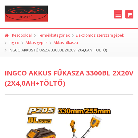
Kezdőoldal
Termékkategóriák
Elektromos szerszámgépek
Ing-co
Akkus gépek
Akkus fűkasza
INGCO AKKUS FŰKASZA 3300BL 2X20V (2X4,0Ah+TÖLTŐ)
INGCO AKKUS FŰKASZA 3300BL 2X20V
(2X4,0AH+TÖLTŐ)