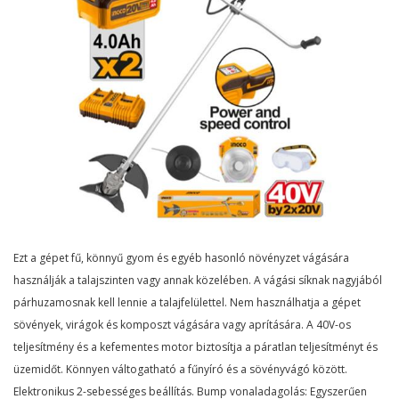
Ezt a gépet fű, könnyű gyom és egyéb hasonló növényzet vágására
használják a talajszinten vagy annak közelében. A vágási síknak nagyjából
párhuzamosnak kell lennie a talajfelülettel. Nem használhatja a gépet
sövények, virágok és komposzt vágására vagy aprítására. A 40V-os
teljesítmény és a kefementes motor biztosítja a páratlan teljesítményt és
üzemidőt. Könnyen váltogatható a fűnyíró és a sövényvágó között.
Elektronikus 2-sebességes beállítás. Bump vonaladagolás: Egyszerűen