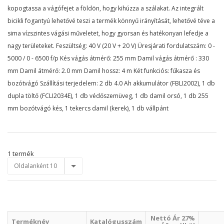
kopogtassa a vágófejet a földön, hogy kihúzza a szálakat. Az integrált
bicikli fogantyú lehetővé teszi a termék könnyű irányítását, lehetővé téve a
sima vízszintes vágási műveletet, hogy gyorsan és hatékonyan lefedje a
nagy területeket. Feszültség: 40 V (20 V + 20 V) Üresjárati fordulatszám: 0 -
5000 / 0 - 6500 f/p Kés vágás átmérő: 255 mm Damil vágás átmérő : 330
mm Damil átmérő: 2.0 mm Damil hossz: 4 m Két funkciós: fűkasza és
bozótvágó Szállítási terjedelem: 2 db 4.0 Ah akkumulátor (FBLI2002), 1 db
dupla töltő (FCLI2034E), 1 db védőszemüveg, 1 db damil orsó, 1 db 255
mm bozótvágó kés, 1 tekercs damil (kerek), 1 db vállpánt
1 termék
Oldalanként 10
Nettó Ár 27%
Terméknév
Katalógusszám