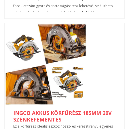
fordulatszám gyors és tiszta vágást tesz lehetővé. Az állítható
vágásmélység és a gérvágási lehetőség sokoldalú
felhasználást biztosít különböző munkafeladatokhoz. A
kompakt, ergonomikus kialakítás kényelmes kezelhetőséget és
pontos irányítást tesz lehetővé, így a szerszám ideális
választás asztalosok, kivitelezők és barkácsolók számára is.
Főbb előnyök Szénkefe nélküli motor a hosszabb élettartamért
Vezeték nélküli működés a nagyobb mobilitásért 165 mm-es
fűrészlap gyors és pontos vágáshoz Állítható vágásmélység és
gérvágás Kompakt, ergonomikus kialakítás Ideális faipari és
szerelési munkákhoz Technikai adatok Motor szénkefe nélküli
Feszültség 20 V Üresjárati fordulatszám 5200 ford/perc
Fűrészlap átmérő 165 mm (6-1/2") Vágási kapacitás 45°: 42
mm 90°: 55 mm Állítható vágásmélység igen Állítható gérvágás
igen Tartozékok: 1 db 165 mm-es fűrészlap Akkumulátor és
töltő külön kapható Csomagolás: színes dobozban
INGCO AKKUS KÖRFŰRÉSZ 185MM 20V
SZÉNKEFEMENTES
Ez a körfűrész ideális eszköz hossz- és keresztirányú egyenes