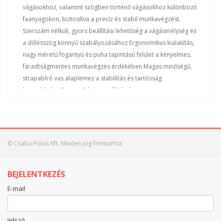
vágásokhoz, valamint szögben történő vágásokhoz különböző
faanyagokon, biztosítva a precíz és stabil munkavégzést.
Szerszám nélküli, gyors beállítási lehetőség a vágásmélység és
a dőlésszög könnyű szabályozásához Ergonomikus kialakítás,
nagy méretű fogantyú és puha tapintású felület a kényelmes,
fáradtságmentes munkavégzés érdekében Magas minőségű,
strapabíró vas alaplemez a stabilitás és tartósság
biztosítására Egyszerű és gyors fűrészlapcsere a
tengelyrögzítő funkciónak köszönhetően Prémium keményfém
fűrészlap a tiszta, pontos vágások érdekében Porelszívó
adapter a munkaterület tisztán tartásához Párhuzamos vezető
a precíz vágásokhoz és pontos irányíthatósághoz Az
© Csaba-Pólus Kft. Minden jog fenntartva
akkumulátor és a töltő külön vásárolható meg Technikai
adatok Feszültség (V) 20 Üresjárati fordulatszám (ford/perc)
BEJELENTKEZÉS
4800 Fűrészlap átmérő (mm) 185 Tengelyméret (mm) 20 Vágási
kapacitás 90°-ban (mm) 65 Vágási kapacitás 45°-ban (mm) 45
E-mail
Jelszó