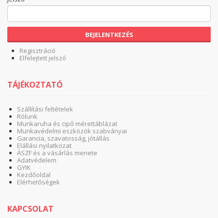
BEJELENTKEZÉS
Regisztráció
Elfelejtett jelszó
TÁJÉKOZTATÓ
Szállítási feltételek
Rólunk
Munkaruha és cipő mérettáblázat
Munkavédelmi eszközök szabványai
Garancia, szavatosság, jótállás
Elállási nyilatkozat
ÁSZF és a vásárlás menete
Adatvédelem
GYIK
Kezdőoldal
Elérhetőségek
KAPCSOLAT