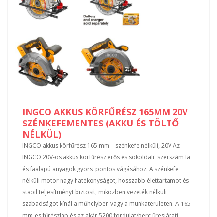
INGCO AKKUS KÖRFŰRÉSZ 165MM 20V
SZÉNKEFEMENTES (AKKU ÉS TÖLTŐ
NÉLKÜL)
INGCO akkus körfűrész 165 mm – szénkefe nélküli, 20V Az
INGCO 20V-os akkus körfűrész erős és sokoldalú szerszám fa
és faalapú anyagok gyors, pontos vágásához. A szénkefe
nélküli motor nagy hatékonyságot, hosszabb élettartamot és
stabil teljesítményt biztosít, miközben vezeték nélküli
szabadságot kínál a műhelyben vagy a munkaterületen. A 165
mm-es fűrészlap és az akár 5200 fordulat/perc üresjárati