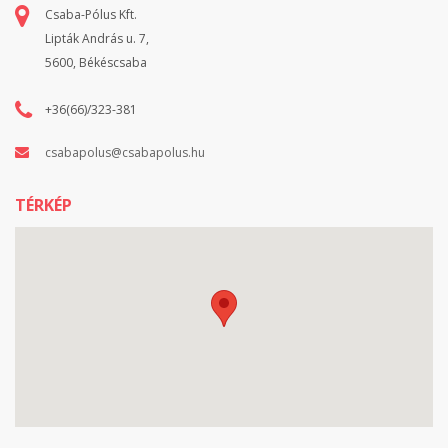
Csaba-Pólus Kft.
Lipták András u. 7,
5600, Békéscsaba
+36(66)/323-381
csabapolus@csabapolus.hu
TÉRKÉP