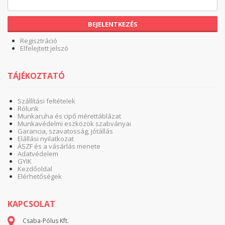
BEJELENTKEZÉS
Regisztráció
Elfelejtett jelszó
TÁJÉKOZTATÓ
Szállítási feltételek
Rólunk
Munkaruha és cipő mérettáblázat
Munkavédelmi eszközök szabványai
Garancia, szavatosság, jótállás
Elállási nyilatkozat
ÁSZF és a vásárlás menete
Adatvédelem
GYIK
Kezdőoldal
Elérhetőségek
KAPCSOLAT
Csaba-Pólus Kft.