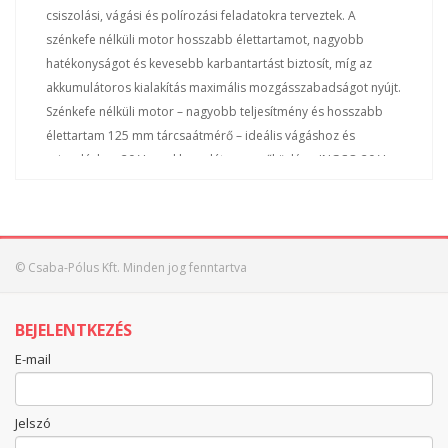
csiszolási, vágási és polírozási feladatokra terveztek. A
szénkefe nélküli motor hosszabb élettartamot, nagyobb
hatékonyságot és kevesebb karbantartást biztosít, míg az
akkumulátoros kialakítás maximális mozgásszabadságot nyújt.
Szénkefe nélküli motor – nagyobb teljesítmény és hosszabb
élettartam 125 mm tárcsaátmérő – ideális vágáshoz és
csiszoláshoz 20 V-os akkumulátoros működés – INGCO 20 V-
os platformmal kompatibilis (akku és töltő külön kapható)
Ergonomikus kialakítás – kényelmes fogás és stabil
irányíthatóság Biztonsági kapcsoló – véletlen bekapcsolás
elleni védelemmel Gyorsan állítható védőburkolat – egyszerű
© Csaba-Pólus Kft. Minden jog fenntartva
beállítás a különböző munkafolyamatokhoz Tartós fém
hajtóműház – hosszútávú megbízhatóság érdekében Technikai
BEJELENTKEZÉS
adatok Feszültség (V) 20 Súly akkumulátor nélkül (kg) ~1,2
Üresjárati fordulatszám (f/p) 3000/6000/9000 Vágókorong
E-mail
átmérő (mm) 125 Tengelymenet M14
Jelszó