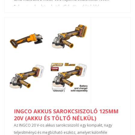
Robusztus alumínium hajtóműház. Karcsú kialakítás
ergonomikus, puha fogantyú felületekkel. Az extra fogantyú
rugalmasan 2 pozícióban rögzíthető. Feszültség: 20 V
Üresjárati fordulatszám: 3000 / 6000 / 9000 f/p Vágókorong
átmérő: 115 mm Tengelymenet: M14 Szállítási terjedelem:
Vágókorong nem tartozéka a készletnek, Akkumulátor és töltő
nélkül, Kartondobozban
INGCO AKKUS SAROKCSISZOLÓ 125MM
20V (AKKU ÉS TÖLTŐ NÉLKÜL)
Az INGCO 20 V-os akkus sarokcsiszoló egy kompakt, nagy
teljesítményű és megbízható eszköz, amelyet különféle