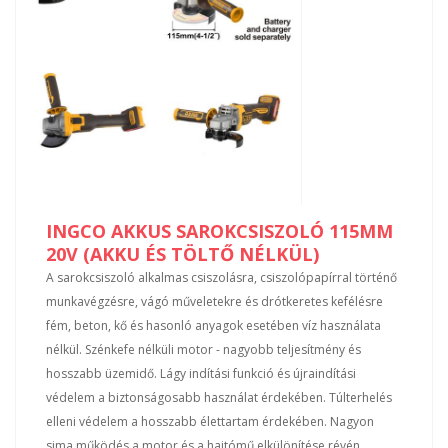
INGCO AKKUS SAROKCSISZOLÓ 115MM
20V (AKKU ÉS TÖLTŐ NÉLKÜL)
A sarokcsiszoló alkalmas csiszolásra, csiszolópapírral történő
munkavégzésre, vágó műveletekre és drótkeretes kefélésre
fém, beton, kő és hasonló anyagok esetében víz használata
nélkül. Szénkefe nélküli motor - nagyobb teljesítmény és
hosszabb üzemidő. Lágy indítási funkció és újraindítási
védelem a biztonságosabb használat érdekében. Túlterhelés
elleni védelem a hosszabb élettartam érdekében. Nagyon
sima működés a motor és a hajtómű elkülönítése révén.