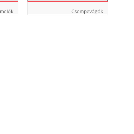
emelők
Csempevágók