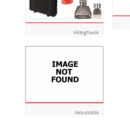
Hőlégfúvók
Akkutöltők