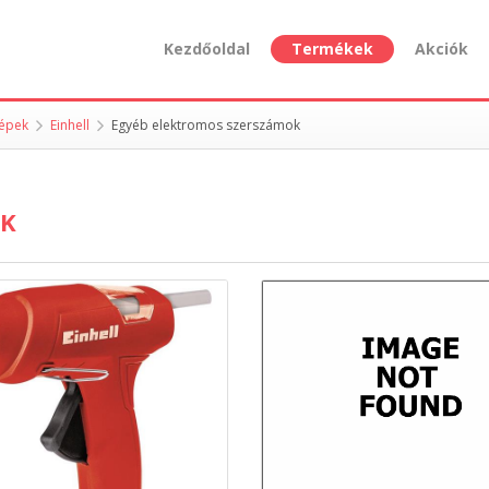
Kezdőoldal
Termékek
Akciók
épek
Einhell
Egyéb elektromos szerszámok
OK