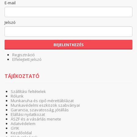
E-mail
Jelszó
BEJELENTKEZÉS
Regisztráció
Elfelejtett jelszó
TÁJÉKOZTATÓ
Szállítási feltételek
Rólunk
Munkaruha és cipő mérettáblázat
Munkavédelmi eszközök szabványai
Garancia, szavatosság, jótállás
Elállási nyilatkozat
ÁSZF és a vásárlás menete
Adatvédelem
GYIK
Kezdőoldal