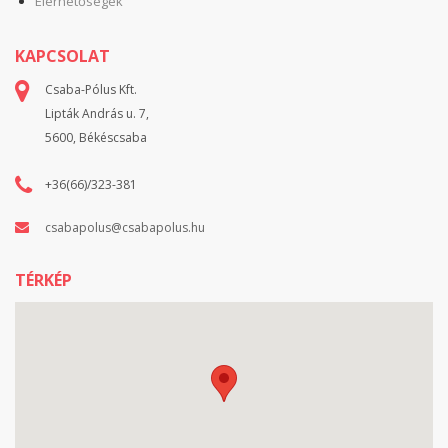
Elérhetőségek
KAPCSOLAT
Csaba-Pólus Kft.
Lipták András u. 7,
5600, Békéscsaba
+36(66)/323-381
csabapolus@csabapolus.hu
TÉRKÉP