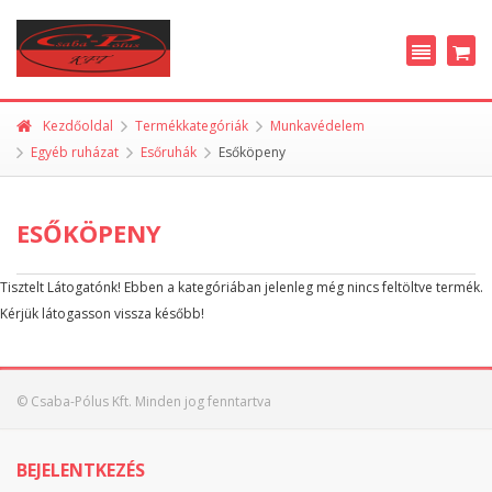
Kezdőoldal
Termékkategóriák
Munkavédelem
Egyéb ruházat
Esőruhák
Esőköpeny
ESŐKÖPENY
Tisztelt Látogatónk! Ebben a kategóriában jelenleg még nincs feltöltve termék.
Kérjük látogasson vissza később!
© Csaba-Pólus Kft. Minden jog fenntartva
BEJELENTKEZÉS