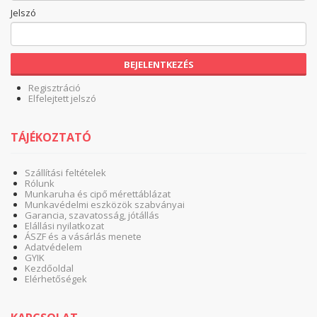
Jelszó
BEJELENTKEZÉS
Regisztráció
Elfelejtett jelszó
TÁJÉKOZTATÓ
Szállítási feltételek
Rólunk
Munkaruha és cipő mérettáblázat
Munkavédelmi eszközök szabványai
Garancia, szavatosság, jótállás
Elállási nyilatkozat
ÁSZF és a vásárlás menete
Adatvédelem
GYIK
Kezdőoldal
Elérhetőségek