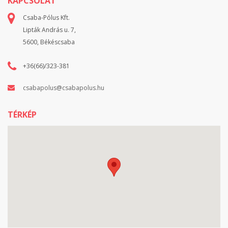
KAPCSOLAT
Csaba-Pólus Kft.
Lipták András u. 7,
5600, Békéscsaba
+36(66)/323-381
csabapolus@csabapolus.hu
TÉRKÉP