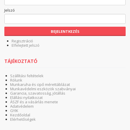
Jelszó
BEJELENTKEZÉS
Regisztráció
Elfelejtett jelszó
TÁJÉKOZTATÓ
Szállítási feltételek
Rólunk
Munkaruha és cipő mérettáblázat
Munkavédelmi eszközök szabványai
Garancia, szavatosság, jótállás
Elállási nyilatkozat
ÁSZF és a vásárlás menete
Adatvédelem
GYIK
Kezdőoldal
Elérhetőségek