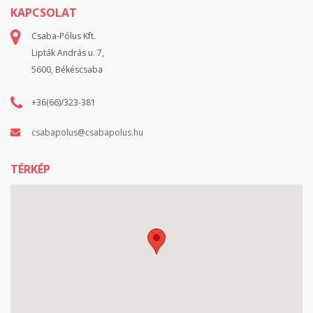
KAPCSOLAT
Csaba-Pólus Kft.
Lipták András u. 7,
5600, Békéscsaba
+36(66)/323-381
csabapolus@csabapolus.hu
TÉRKÉP