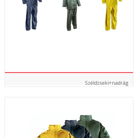
Széldzseki+nadrág