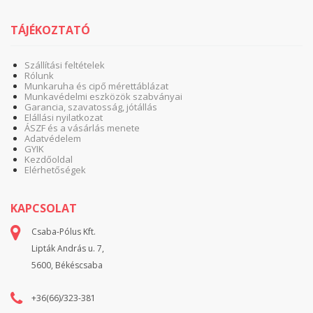
TÁJÉKOZTATÓ
Szállítási feltételek
Rólunk
Munkaruha és cipő mérettáblázat
Munkavédelmi eszközök szabványai
Garancia, szavatosság, jótállás
Elállási nyilatkozat
ÁSZF és a vásárlás menete
Adatvédelem
GYIK
Kezdőoldal
Elérhetőségek
KAPCSOLAT
Csaba-Pólus Kft.
Lipták András u. 7,
5600, Békéscsaba
+36(66)/323-381