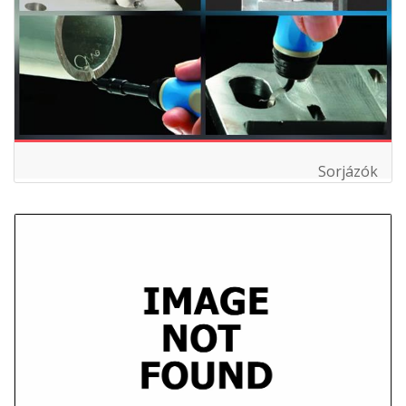
Sorjázók