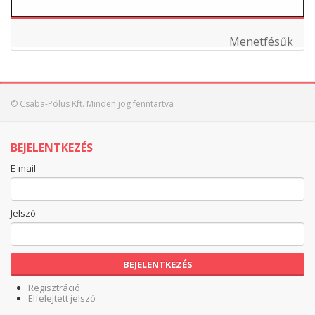
Menetfésűk
© Csaba-Pólus Kft. Minden jog fenntartva
BEJELENTKEZÉS
E-mail
Jelszó
BEJELENTKEZÉS
Regisztráció
Elfelejtett jelszó