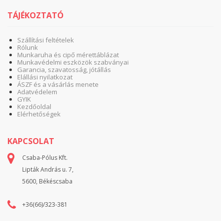
TÁJÉKOZTATÓ
Szállítási feltételek
Rólunk
Munkaruha és cipő mérettáblázat
Munkavédelmi eszközök szabványai
Garancia, szavatosság, jótállás
Elállási nyilatkozat
ÁSZF és a vásárlás menete
Adatvédelem
GYIK
Kezdőoldal
Elérhetőségek
KAPCSOLAT
Csaba-Pólus Kft.
Lipták András u. 7,
5600, Békéscsaba
+36(66)/323-381