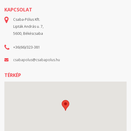
KAPCSOLAT
Csaba-Pólus Kft.
Lipták András u. 7,
5600, Békéscsaba
+36(66)/323-381
csabapolus@csabapolus.hu
TÉRKÉP