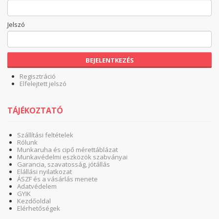
Jelszó
BEJELENTKEZÉS
Regisztráció
Elfelejtett jelszó
TÁJÉKOZTATÓ
Szállítási feltételek
Rólunk
Munkaruha és cipő mérettáblázat
Munkavédelmi eszközök szabványai
Garancia, szavatosság, jótállás
Elállási nyilatkozat
ÁSZF és a vásárlás menete
Adatvédelem
GYIK
Kezdőoldal
Elérhetőségek