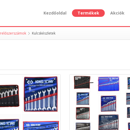
Kezdőoldal
Termékek
Akciók
erelőszerszámok
Kulcskészletek