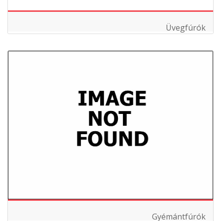
Üvegfúrók
Gyémántfúrók