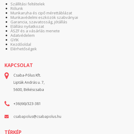
Szállítási feltételek
Rólunk
Munkaruha és cipő mérettáblázat
Munkavédelmi eszközök szabványai
Garancia, szavatosság, jótállás
Elállási nyilatkozat
ÁSZF és a vásárlás menete
Adatvédelem
GYIK
Kezdőoldal
Elérhetőségek
KAPCSOLAT
Csaba-Pólus Kft.
Lipták András u. 7,
5600, Békéscsaba
+36(66)/323-381
csabapolus@csabapolus.hu
TÉRKÉP