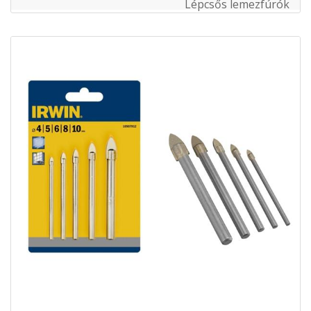
Lépcsős lemezfúrók