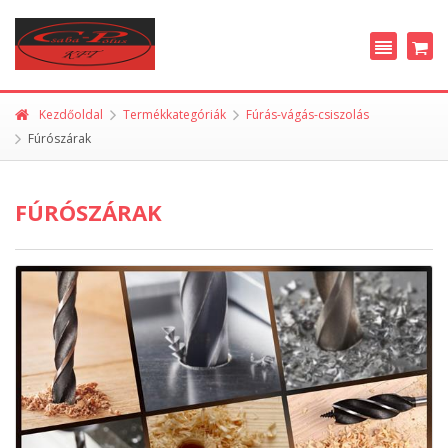
Kezdőoldal
Termékkategóriák
Fúrás-vágás-csiszolás
Fúrószárak
FÚRÓSZÁRAK