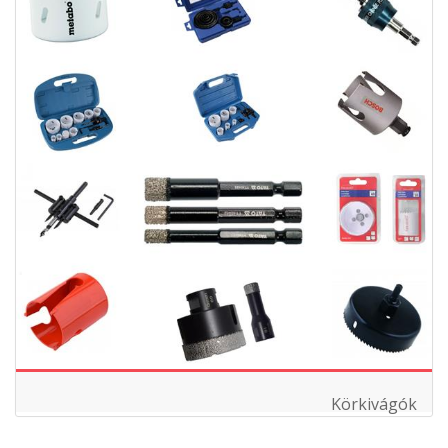
Körkivágók