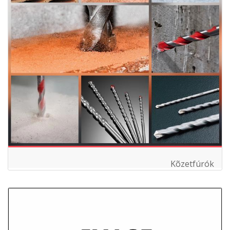
Kõzetfúrók