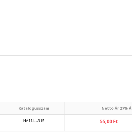
Katalógusszám
Nettó Ár 27% Á
HA114....31S
55,00 Ft