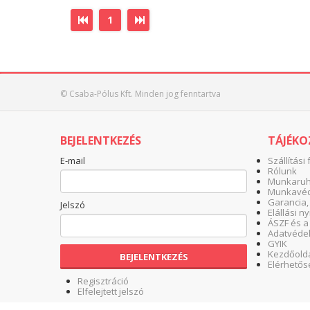
1
© Csaba-Pólus Kft. Minden jog fenntartva
BEJELENTKEZÉS
TÁJÉK
E-mail
Szállítási 
Rólunk
Munkaruha
Munkavéd
Garancia,
Jelszó
Elállási n
ÁSZF és a
Adatvéde
GYIK
Kezdőold
BEJELENTKEZÉS
Elérhetős
Regisztráció
Elfelejtett jelszó