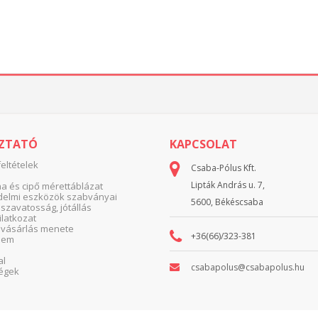
OZTATÓ
KAPCSOLAT
feltételek
Csaba-Pólus Kft.
Lipták András u. 7,
 és cipő mérettáblázat
elmi eszközök szabványai
5600, Békéscsaba
 szavatosság, jótállás
yilatkozat
 vásárlás menete
+36(66)/323-381
lem
al
csabapolus@csabapolus.hu
égek