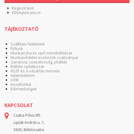
Regisztráció
Elfelejtett jelszó
TÁJÉKOZTATÓ
Szállítási feltételek
Rólunk
Munkaruha és cipő mérettáblázat
Munkavédelmi eszközök szabványai
Garancia, szavatosság, jótállás
Elállási nyilatkozat
ÁSZF és a vásárlás menete
Adatvédelem
GYIK
Kezdőoldal
Elérhetőségek
KAPCSOLAT
Csaba-Pólus Kft.
Lipták András u. 7,
5600, Békéscsaba