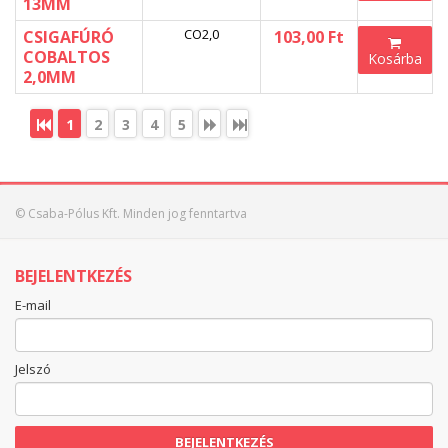
13MM
CO2,0
CSIGAFÚRÓ
103,00 Ft
COBALTOS
Kosárba
2,0MM
1
2
3
4
5
© Csaba-Pólus Kft. Minden jog fenntartva
BEJELENTKEZÉS
E-mail
Jelszó
BEJELENTKEZÉS