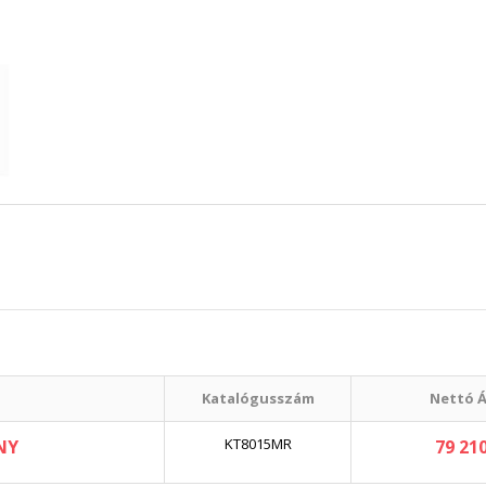
Katalógusszám
Nettó Á
KT8015MR
NY
79 210