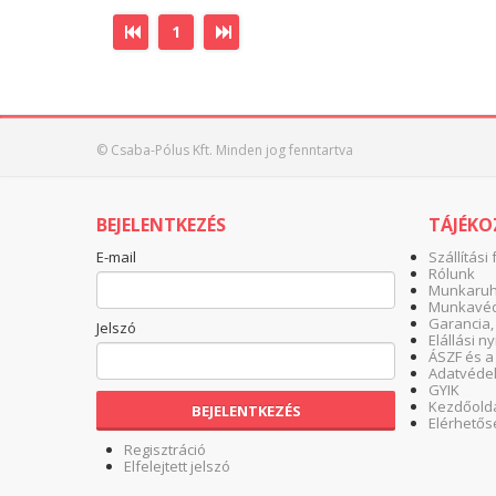
1
© Csaba-Pólus Kft. Minden jog fenntartva
BEJELENTKEZÉS
TÁJÉK
E-mail
Szállítási 
Rólunk
Munkaruha
Munkavéd
Garancia,
Jelszó
Elállási n
ÁSZF és a
Adatvéde
GYIK
Kezdőold
BEJELENTKEZÉS
Elérhetős
Regisztráció
Elfelejtett jelszó