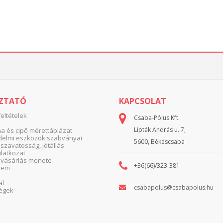
OZTATÓ
KAPCSOLAT
feltételek
Csaba-Pólus Kft.
Lipták András u. 7,
 és cipő mérettáblázat
elmi eszközök szabványai
5600, Békéscsaba
 szavatosság, jótállás
yilatkozat
 vásárlás menete
+36(66)/323-381
lem
al
csabapolus@csabapolus.hu
égek