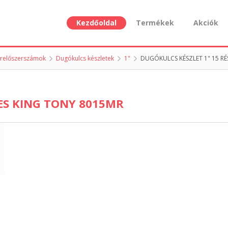
Kezdőoldal
Termékek
Akciók
erelőszerszámok
Dugókulcs készletek
1"
DUGÓKULCS KÉSZLET 1" 15 R
ES KING TONY 8015MR