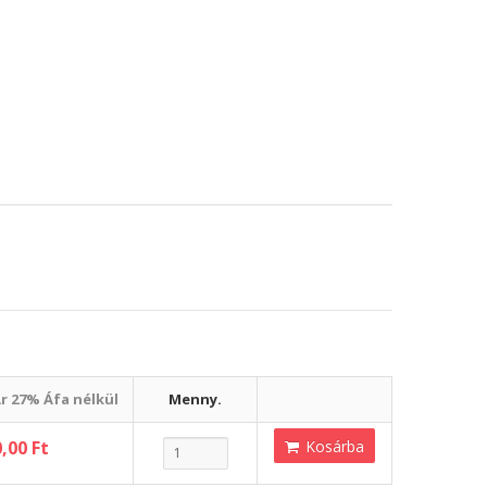
r 27% Áfa nélkül
Menny.
,00 Ft
Kosárba