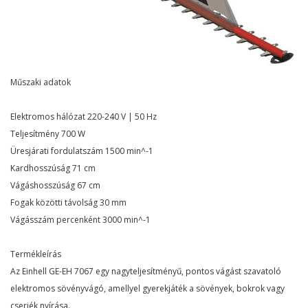
Műszaki adatok
Elektromos hálózat 220-240 V | 50 Hz
Teljesítmény 700 W
Üresjárati fordulatszám 1500 min^-1
Kardhosszúság 71 cm
Vágáshosszúság 67 cm
Fogak közötti távolság 30 mm
Vágásszám percenként 3000 min^-1
Termékleírás
Az Einhell GE-EH 7067 egy nagyteljesítményű, pontos vágást szavatoló
elektromos sövényvágó, amellyel gyerekjáték a sövények, bokrok vagy
cserjék nyírása.