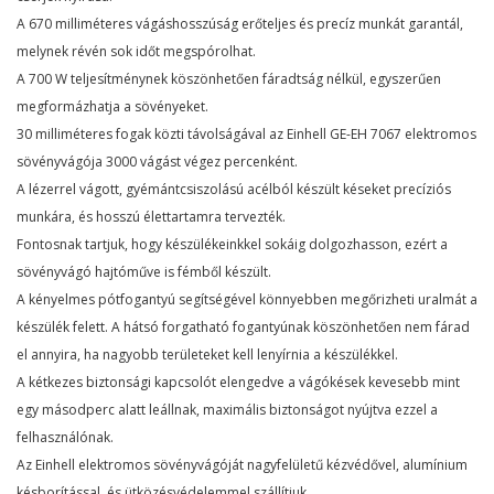
A 670 milliméteres vágáshosszúság erőteljes és precíz munkát garantál,
melynek révén sok időt megspórolhat.
A 700 W teljesítménynek köszönhetően fáradtság nélkül, egyszerűen
megformázhatja a sövényeket.
30 milliméteres fogak közti távolságával az Einhell GE-EH 7067 elektromos
sövényvágója 3000 vágást végez percenként.
A lézerrel vágott, gyémántcsiszolású acélból készült késeket precíziós
munkára, és hosszú élettartamra tervezték.
Fontosnak tartjuk, hogy készülékeinkkel sokáig dolgozhasson, ezért a
sövényvágó hajtóműve is fémből készült.
A kényelmes pótfogantyú segítségével könnyebben megőrizheti uralmát a
készülék felett. A hátsó forgatható fogantyúnak köszönhetően nem fárad
el annyira, ha nagyobb területeket kell lenyírnia a készülékkel.
A kétkezes biztonsági kapcsolót elengedve a vágókések kevesebb mint
egy másodperc alatt leállnak, maximális biztonságot nyújtva ezzel a
felhasználónak.
Az Einhell elektromos sövényvágóját nagyfelületű kézvédővel, alumínium
késborítással, és ütközésvédelemmel szállítjuk.