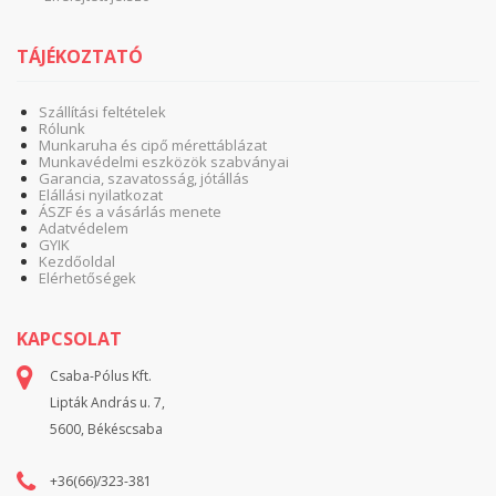
TÁJÉKOZTATÓ
Szállítási feltételek
Rólunk
Munkaruha és cipő mérettáblázat
Munkavédelmi eszközök szabványai
Garancia, szavatosság, jótállás
Elállási nyilatkozat
ÁSZF és a vásárlás menete
Adatvédelem
GYIK
Kezdőoldal
Elérhetőségek
KAPCSOLAT
Csaba-Pólus Kft.
Lipták András u. 7,
5600, Békéscsaba
+36(66)/323-381