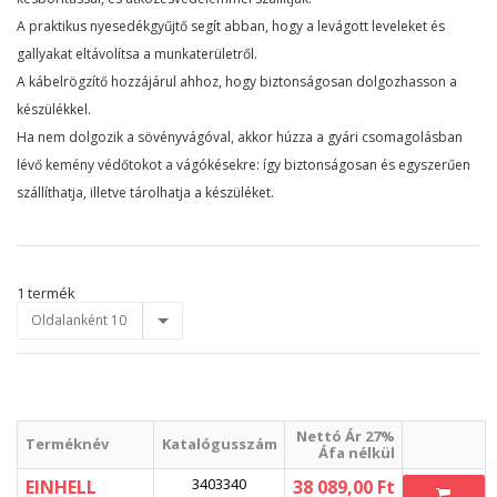
A praktikus nyesedékgyűjtő segít abban, hogy a levágott leveleket és
gallyakat eltávolítsa a munkaterületről.
A kábelrögzítő hozzájárul ahhoz, hogy biztonságosan dolgozhasson a
készülékkel.
Ha nem dolgozik a sövényvágóval, akkor húzza a gyári csomagolásban
lévő kemény védőtokot a vágókésekre: így biztonságosan és egyszerűen
szállíthatja, illetve tárolhatja a készüléket.
1 termék
Oldalanként 10
Nettó Ár 27%
Terméknév
Katalógusszám
Áfa nélkül
3403340
EINHELL
38 089,00 Ft