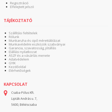
Regisztráció
Elfelejtett jelszó
TÁJÉKOZTATÓ
Szállítási feltételek
Rólunk
Munkaruha és cipő mérettáblázat
Munkavédelmi eszközök szabványai
Garancia, szavatosság, jótállás
Elállási nyilatkozat
ÁSZF és a vásárlás menete
Adatvédelem
GYIK
Kezdőoldal
Elérhetőségek
KAPCSOLAT
Csaba-Pólus Kft.
Lipták András u. 7,
5600, Békéscsaba