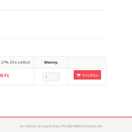
 27% Áfa nélkül
Menny.
00 Ft
Kosárba
Az oldalon szereplő árak 27% áfát NEM tartalmazzák.