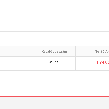
Katalógusszám
Nettó Ár
35079F
1 347,