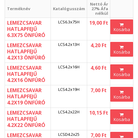
Nettó Ár
Terméknév
Katalógusszám
27% Áfa
nélkül
LCS6.3x75H
LEMEZCSAVAR
19,00 Ft
HATLAPFEJŰ
Kosárba
6.3X75 ÖNFÚRÓ
LCS4.2x13H
LEMEZCSAVAR
4,20 Ft
HATLAPFEJŰ
Kosárba
4.2X13 ÖNFÚRÓ
LCS4.2x16H
LEMEZCSAVAR
4,60 Ft
HATLAPFEJŰ
Kosárba
4.2X16 ÖNFÚRÓ
LCS4.2x19H
LEMEZCSAVAR
7,00 Ft
HATLAPFEJŰ
Kosárba
4.2X19 ÖNFÚRÓ
LCS4.2x22H
LEMEZCSAVAR
10,15 Ft
HATLAPFEJŰ
Kosárba
4.2X22 ÖNFÚRÓ
LCSD4.2x25
LEMEZCSAVAR
7,00 Ft