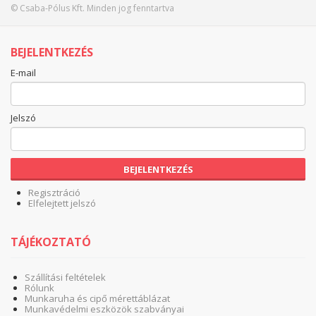
© Csaba-Pólus Kft. Minden jog fenntartva
BEJELENTKEZÉS
E-mail
Jelszó
BEJELENTKEZÉS
Regisztráció
Elfelejtett jelszó
TÁJÉKOZTATÓ
Szállítási feltételek
Rólunk
Munkaruha és cipő mérettáblázat
Munkavédelmi eszközök szabványai