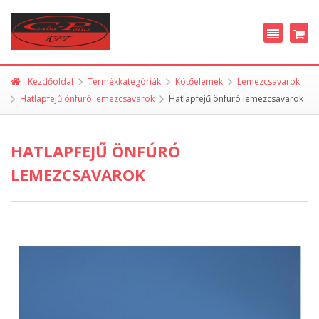
Kezdőoldal
Termékkategóriák
Kötőelemek
Lemezcsavarok
Hatlapfejű önfúró lemezcsavarok
Hatlapfejű önfúró lemezcsavarok
HATLAPFEJŰ ÖNFÚRÓ
LEMEZCSAVAROK