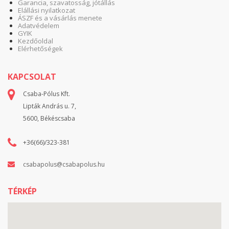
Garancia, szavatosság, jótállás
Elállási nyilatkozat
ÁSZF és a vásárlás menete
Adatvédelem
GYIK
Kezdőoldal
Elérhetőségek
KAPCSOLAT
Csaba-Pólus Kft.
Lipták András u. 7,
5600, Békéscsaba
+36(66)/323-381
csabapolus@csabapolus.hu
TÉRKÉP