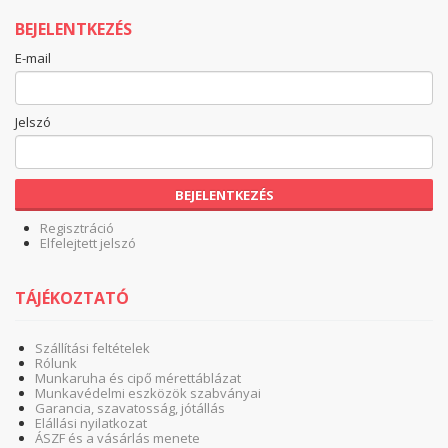
BEJELENTKEZÉS
E-mail
Jelszó
BEJELENTKEZÉS
Regisztráció
Elfelejtett jelszó
TÁJÉKOZTATÓ
Szállítási feltételek
Rólunk
Munkaruha és cipő mérettáblázat
Munkavédelmi eszközök szabványai
Garancia, szavatosság, jótállás
Elállási nyilatkozat
ÁSZF és a vásárlás menete