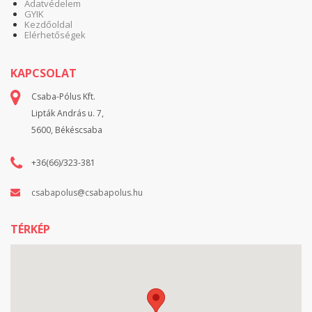
Adatvédelem
GYIK
Kezdőoldal
Elérhetőségek
KAPCSOLAT
Csaba-Pólus Kft.
Lipták András u. 7,
5600, Békéscsaba
+36(66)/323-381
csabapolus@csabapolus.hu
TÉRKÉP