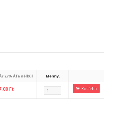
Ár 27% Áfa nélkül
Menny.
7,00 Ft
Kosárba