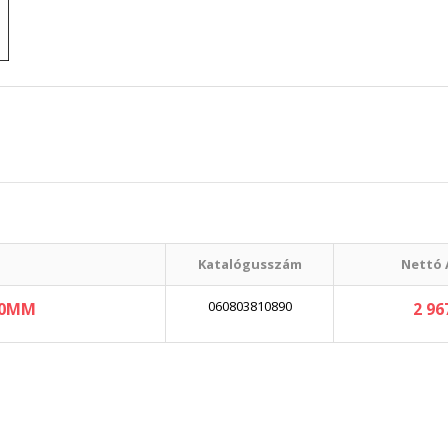
Katalógusszám
Nettó 
060803810890
00MM
2 96