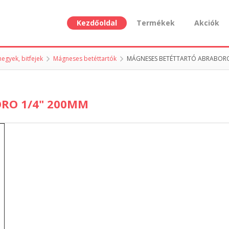
Kezdőoldal
Termékek
Akciók
hegyek, bitfejek
Mágneses betéttartók
MÁGNESES BETÉTTARTÓ ABRABORO
RO 1/4" 200MM