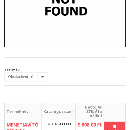
1 termék
Oldalanként 10
Nettó Ár
Terméknév
Katalógusszám
27% Áfa
nélkül
020345900008
MENETJAVÍTÓ
9 808,00 Ft