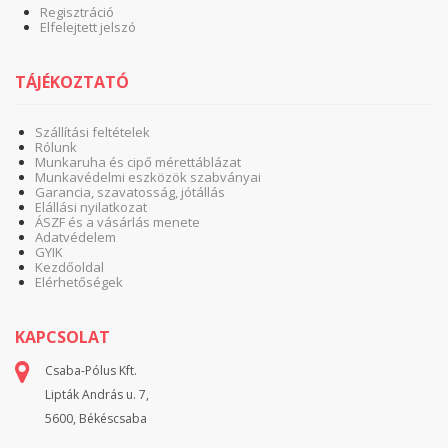
Regisztráció
Elfelejtett jelszó
TÁJÉKOZTATÓ
Szállítási feltételek
Rólunk
Munkaruha és cipő mérettáblázat
Munkavédelmi eszközök szabványai
Garancia, szavatosság, jótállás
Elállási nyilatkozat
ÁSZF és a vásárlás menete
Adatvédelem
GYIK
Kezdőoldal
Elérhetőségek
KAPCSOLAT
Csaba-Pólus Kft.
Lipták András u. 7,
5600, Békéscsaba