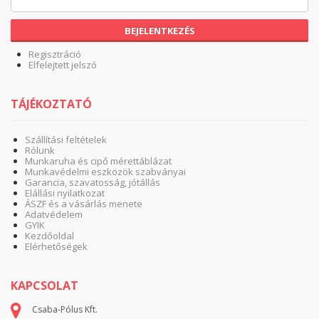
BEJELENTKEZÉS
Regisztráció
Elfelejtett jelszó
TÁJÉKOZTATÓ
Szállítási feltételek
Rólunk
Munkaruha és cipő mérettáblázat
Munkavédelmi eszközök szabványai
Garancia, szavatosság, jótállás
Elállási nyilatkozat
ÁSZF és a vásárlás menete
Adatvédelem
GYIK
Kezdőoldal
Elérhetőségek
KAPCSOLAT
Csaba-Pólus Kft.