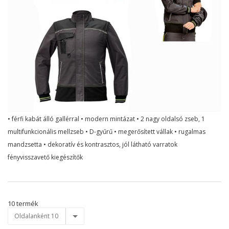
• férfi kabát álló gallérral • modern mintázat • 2 nagy oldalsó zseb, 1
multifunkcionális mellzseb • D-gyűrű • megerősített vállak • rugalmas
mandzsetta • dekoratív és kontrasztos, jól látható varratok
fényvisszavető kiegészítők
10 termék
Oldalanként 10