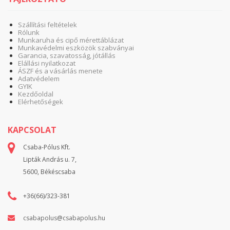
Szállítási feltételek
Rólunk
Munkaruha és cipő mérettáblázat
Munkavédelmi eszközök szabványai
Garancia, szavatosság, jótállás
Elállási nyilatkozat
ÁSZF és a vásárlás menete
Adatvédelem
GYIK
Kezdőoldal
Elérhetőségek
KAPCSOLAT
Csaba-Pólus Kft.
Lipták András u. 7,
5600, Békéscsaba
+36(66)/323-381
csabapolus@csabapolus.hu