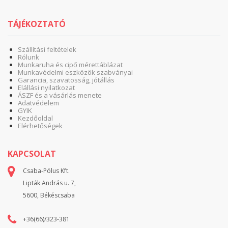
TÁJÉKOZTATÓ
Szállítási feltételek
Rólunk
Munkaruha és cipő mérettáblázat
Munkavédelmi eszközök szabványai
Garancia, szavatosság, jótállás
Elállási nyilatkozat
ÁSZF és a vásárlás menete
Adatvédelem
GYIK
Kezdőoldal
Elérhetőségek
KAPCSOLAT
Csaba-Pólus Kft.
Lipták András u. 7,
5600, Békéscsaba
+36(66)/323-381