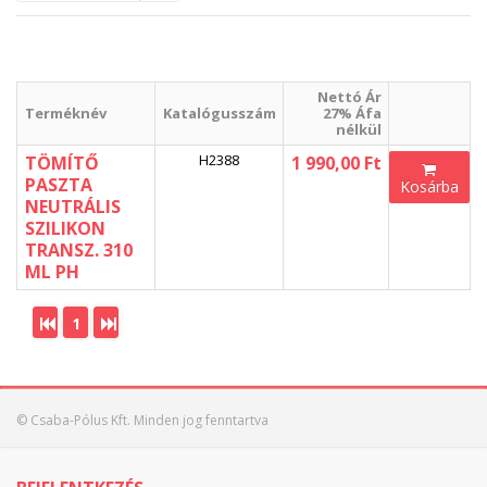
Nettó Ár
Terméknév
Katalógusszám
27% Áfa
nélkül
H2388
TÖMÍTŐ
1 990,00 Ft
PASZTA
Kosárba
NEUTRÁLIS
SZILIKON
TRANSZ. 310
ML PH
1
© Csaba-Pólus Kft. Minden jog fenntartva