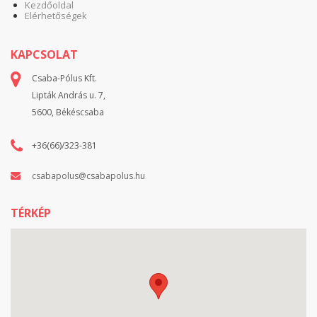
Kezdőoldal
Elérhetőségek
KAPCSOLAT
Csaba-Pólus Kft.
Lipták András u. 7,
5600, Békéscsaba
+36(66)/323-381
csabapolus@csabapolus.hu
TÉRKÉP