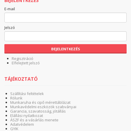
BEJELENTKEZÉS
E-mail
Jelszó
BEJELENTKEZÉS
Regisztráció
Elfelejtett jelszó
TÁJÉKOZTATÓ
Szállítási feltételek
Rólunk
Munkaruha és cipő mérettáblázat
Munkavédelmi eszközök szabványai
Garancia, szavatosság, jótállás
Elállási nyilatkozat
ÁSZF és a vásárlás menete
Adatvédelem
GYIK