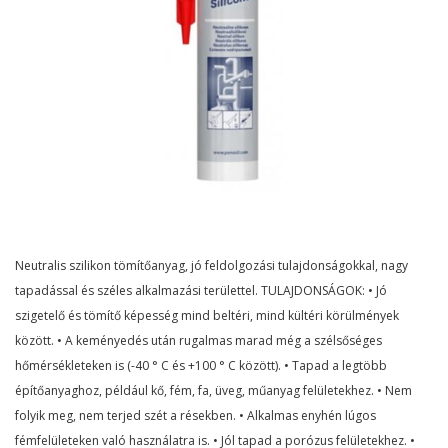
Neutralis szilikon tömítőanyag, jó feldolgozási tulajdonságokkal, nagy
tapadással és széles alkalmazási területtel. TULAJDONSÁGOK: • Jó
szigetelő és tömítő képesség mind beltéri, mind kültéri körülmények
között. • A keményedés után rugalmas marad még a szélsőséges
hőmérsékleteken is (-40 ° C és +100 ° C között). • Tapad a legtöbb
építőanyaghoz, például kő, fém, fa, üveg, műanyag felületekhez. • Nem
folyik meg, nem terjed szét a résekben. • Alkalmas enyhén lúgos
fémfelületeken való használatra is. • Jól tapad a porózus felületekhez. •