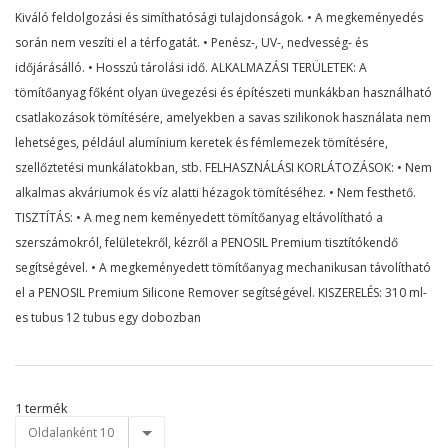
Kiváló feldolgozási és simíthatósági tulajdonságok. • A megkeményedés
során nem veszíti el a térfogatát. • Penész-, UV-, nedvesség- és
időjárásálló. • Hosszú tárolási idő. ALKALMAZÁSI TERÜLETEK: A
tömítőanyag főként olyan üvegezési és építészeti munkákban használható
csatlakozások tömítésére, amelyekben a savas szilikonok használata nem
lehetséges, például alumínium keretek és fémlemezek tömítésére,
szellőztetési munkálatokban, stb. FELHASZNÁLÁSI KORLÁTOZÁSOK: • Nem
alkalmas akváriumok és víz alatti hézagok tömítéséhez. • Nem festhető.
TISZTÍTÁS: • A meg nem keményedett tömítőanyag eltávolítható a
szerszámokról, felületekről, kézről a PENOSIL Premium tisztítókendő
segítségével. • A megkeményedett tömítőanyag mechanikusan távolítható
el a PENOSIL Premium Silicone Remover segítségével. KISZERELÉS: 310 ml-
es tubus 12 tubus egy dobozban
1 termék
Oldalanként 10