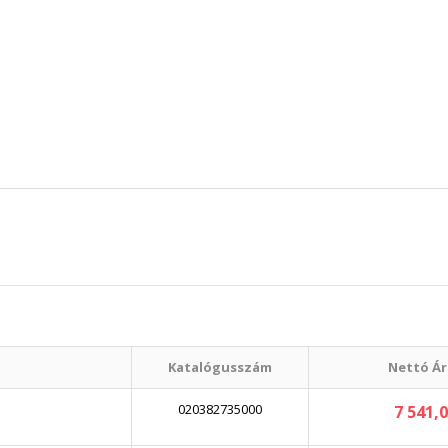
Katalógusszám
Nettó Ár
020382735000
7 541,0