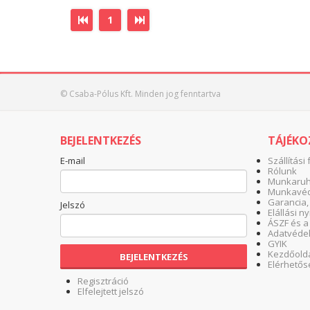
1
© Csaba-Pólus Kft. Minden jog fenntartva
BEJELENTKEZÉS
TÁJÉK
E-mail
Szállítási 
Rólunk
Munkaruha
Munkavéd
Garancia,
Jelszó
Elállási n
ÁSZF és a
Adatvéde
GYIK
Kezdőold
BEJELENTKEZÉS
Elérhetős
Regisztráció
Elfelejtett jelszó