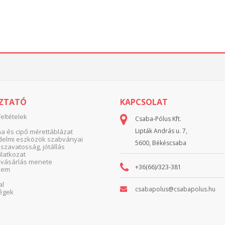
OZTATÓ
KAPCSOLAT
feltételek
Csaba-Pólus Kft.
Lipták András u. 7,
 és cipő mérettáblázat
elmi eszközök szabványai
5600, Békéscsaba
 szavatosság, jótállás
yilatkozat
 vásárlás menete
+36(66)/323-381
lem
al
csabapolus@csabapolus.hu
égek