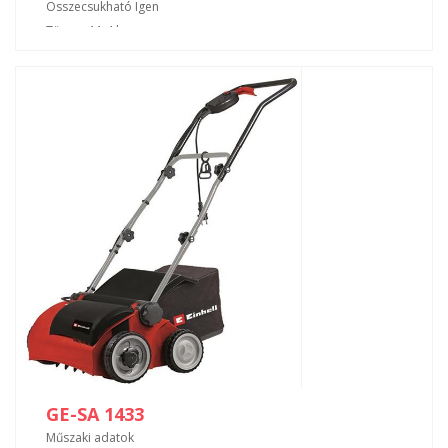
Összecsukható Igen
Tömeg 11.4 kg
Termékjellemzők : A készülék talajlazítóként eltávolítja a
mohát, a gazt és azok gyökerét.
Az alacsony súlynak és a négy keréknek köszönhetően a
készüléket gond nélkül használhatja akár hosszabb ideig is.
Az egyszerű szállítás és a helytakarékos tárolás érdekében a
készülék fogantyúja összecsukható.
A beépített magasságállítás révén könnyen illeszkedik a
mindenkori munkafelülethez.
GE-SA 1433
Műszaki adatok