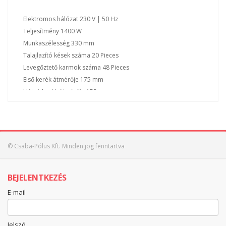
Elektromos hálózat 230 V | 50 Hz
Teljesítmény 1400 W
Munkaszélesség 330 mm
Talajlazító kések száma 20 Pieces
Levegőztető karmok száma 48 Pieces
Első kerék átmérője 175 mm
Hátsó kerék átmérője 152 mm
Gyűjtőzsák űrtartalma 28 L
Munkamagasság 3 settings | 9 mm
Logisztikai adatok
© Csaba-Pólus Kft. Minden jog fenntartva
Hosszúság 600 mm
Szélesség 460 mm
BEJELENTKEZÉS
Magasság 355 mm
Termék súlya 12.54 kg
E-mail
Termékleírás
Jelszó
Az GE-SA 1433 elektromos talajmegmunkáló kiváló minőségű,