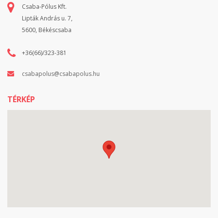
A 28 literes, nagy térfogatú gyűjtőzsákkal sokáig lehet folytatni
Csaba-Pólus Kft.
a munkát.
Lipták András u. 7,
A készülék erős háza ütésálló műanyagból készült.
5600, Békéscsaba
Az összecsukható markolattal és praktikus fali konzollal az
elektromos talajmegmunkáló helytakarékosan tárolható.
+36(66)/323-381
Az GE-SA 1433 400 m2 alatti gyepfelületre ajánlott.
csabapolus@csabapolus.hu
TÉRKÉP