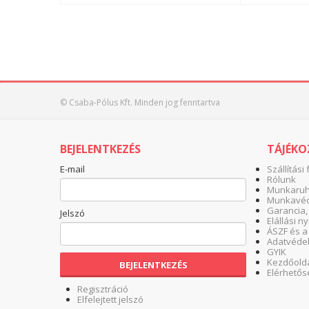
© Csaba-Pólus Kft. Minden jog fenntartva
BEJELENTKEZÉS
TÁJÉK
E-mail
Szállítási 
Rólunk
Munkaruha
Munkavéd
Garancia,
Jelszó
Elállási n
ÁSZF és a
Adatvéde
GYIK
Kezdőold
BEJELENTKEZÉS
Elérhetős
Regisztráció
Elfelejtett jelszó