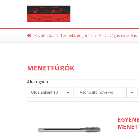
Kezdőoldal
Termékkategóriák
Fúrás-vágás-csiszolás
MENETFÚRÓK
4 kategória
Oldalanként 10
Azonosító növekvő
EGYEN
MENET