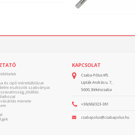
OZTATÓ
KAPCSOLAT
feltételek
Csaba-Pólus Kft.
Lipták András u. 7,
 és cipő mérettáblázat
elmi eszközök szabványai
5600, Békéscsaba
 szavatosság, jótállás
yilatkozat
 vásárlás menete
+36(66)/323-381
lem
al
csabapolus@csabapolus.hu
égek