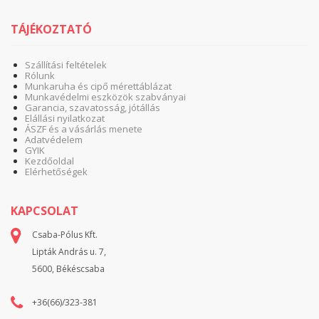
TÁJÉKOZTATÓ
Szállítási feltételek
Rólunk
Munkaruha és cipő mérettáblázat
Munkavédelmi eszközök szabványai
Garancia, szavatosság, jótállás
Elállási nyilatkozat
ÁSZF és a vásárlás menete
Adatvédelem
GYIK
Kezdőoldal
Elérhetőségek
KAPCSOLAT
Csaba-Pólus Kft.
Lipták András u. 7,
5600, Békéscsaba
+36(66)/323-381