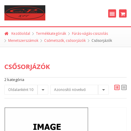
Kezdőoldal
Termékkategóriák
Fúrás-vágás-csiszolás
Menetszerszámok
Csőmetszők, csősorjázók
Csősorjázók
CSŐSORJÁZÓK
2 kategória
Oldalanként 10
Azonosító növekvő