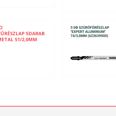
O
FŰRÉSZLAP 5DARAB
METAL 51/2,0MM