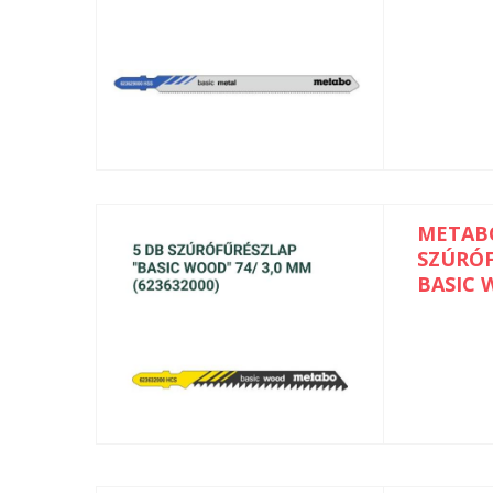
METAB
SZÚRÓ
BASIC 