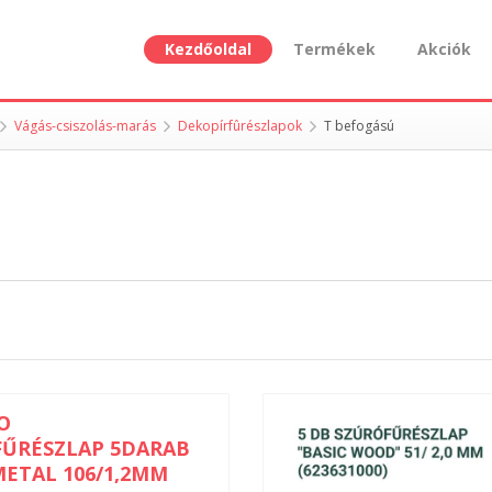
Kezdőoldal
Termékek
Akciók
Vágás-csiszolás-marás
Dekopírfûrészlapok
T befogású
O
FŰRÉSZLAP 5DARAB
METAL 106/1,2MM