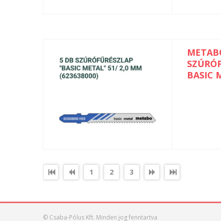
METAB
SZÚRÓ
BASIC 
1
2
3
© Csaba-Pólus Kft. Minden jog fenntartva