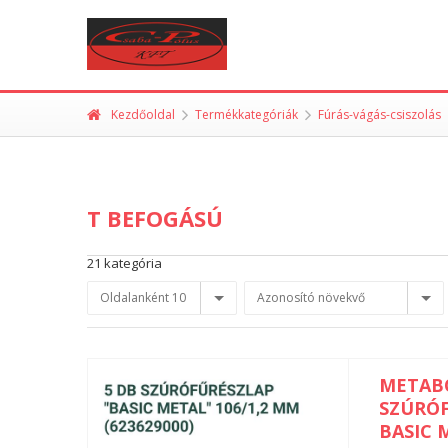
Kezdőoldal
Termékkategóriák
Fúrás-vágás-csiszolás
T BEFOGÁSÚ
21 kategória
Oldalanként 10
Azonosító növekvő
METAB
SZÚRÓ
BASIC 