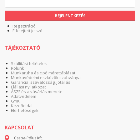
BEJELENTKEZÉS
Regisztráció
Elfelejtett jelszó
TÁJÉKOZTATÓ
Szállítási feltételek
Rólunk
Munkaruha és cipő mérettáblázat
Munkavédelmi eszközök szabványai
Garancia, szavatosság, jótállás
Elállási nyilatkozat
ÁSZF és a vásárlás menete
Adatvédelem
GYIK
Kezdőoldal
Elérhetőségek
KAPCSOLAT
Csaba-Pólus Kft.