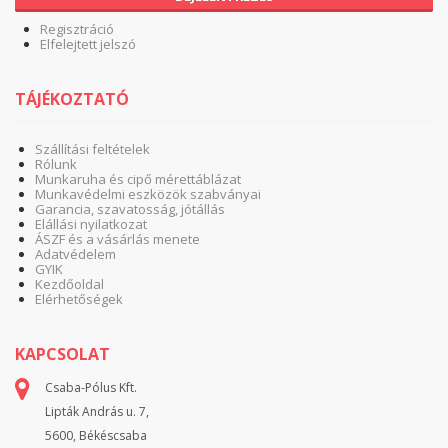
Regisztráció
Elfelejtett jelszó
TÁJÉKOZTATÓ
Szállítási feltételek
Rólunk
Munkaruha és cipő mérettáblázat
Munkavédelmi eszközök szabványai
Garancia, szavatosság, jótállás
Elállási nyilatkozat
ÁSZF és a vásárlás menete
Adatvédelem
GYIK
Kezdőoldal
Elérhetőségek
KAPCSOLAT
Csaba-Pólus Kft.
Lipták András u. 7,
5600, Békéscsaba