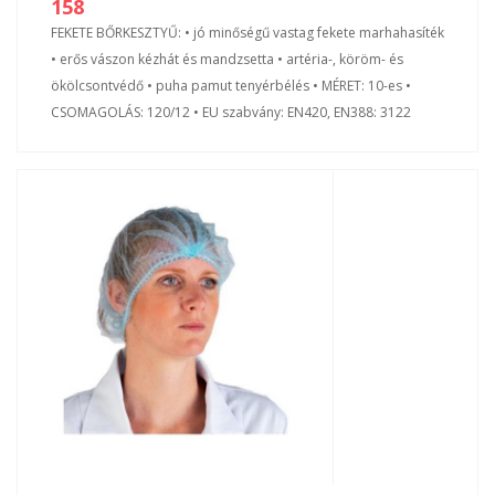
158
FEKETE BŐRKESZTYŰ: • jó minőségű vastag fekete marhahasíték
• erős vászon kézhát és mandzsetta • artéria-, köröm- és
ökölcsontvédő • puha pamut tenyérbélés • MÉRET: 10-es •
CSOMAGOLÁS: 120/12 • EU szabvány: EN420, EN388: 3122