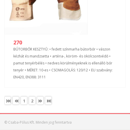
270
BÚTORBŐR KESZTYŰ: • fedett színmarha bútorbőr • vászon
kézhát és mandzsetta • artéria-, köröm- és ökölcsontvédő •
pamut tenyérbélés • nedves körülményeknek is ellenálló bőr
tenyér • MÉRET: 10-es • CSOMAGOLÁS: 120/12 • EU szabvány:
EN420, EN388: 3111
1
2
© Csaba-Pólus Kft. Minden jog fenntartva