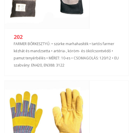
202
FARMER BŐRKESZTYŰ: • szürke marhahasíték • tartós farmer
kézhát és mandzsetta • artéria-, köröm- és ökölcsontvédő •
pamut tenyérbélés • MÉRET: 10-es • CSOMAGOLÁS: 120/12 • EU
szabvány: EN420, EN388: 3122