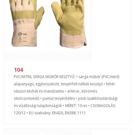
104
PVC/NITRIL SÁRGA MŰBŐR KESZTYŰ: • sárga műbőr (PVC/nitril)
alapanyagú, egybeszabott, tenyérfolt nélküli kesztyű • fehér
vászon kézhát és mandzsetta • artéria-, körömés
ökölcsontvédő • pamut tenyérbélés • jobb szakítószilárdsági
és vízállósági tulajdonságok • MÉRET: 10-es • CSOMAGOLÁS:
120/12 • EU szabvány: EN420, EN388: 1111