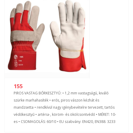
155
PIROS VASTAG BŐRKESZTYŰ: • 1,2 mm vastagságú, kiváló
szürke marhahasíték • erős, piros vászon kézhát és
mandzsetta • rendkívül nagy igénybevételre tervezett, tartós
védőkesztyű • artéria-, köröm- és ökölcsontvédő • MÉRET: 10-
es • CSOMAGOLÁS: 60/10 • EU szabvány: EN420, EN388: 3233