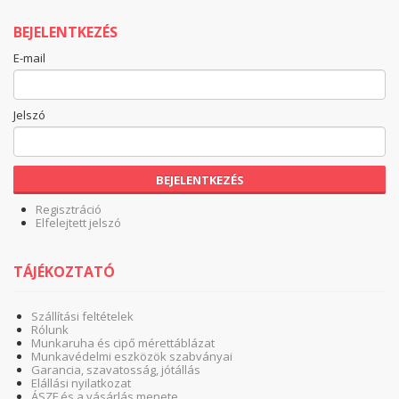
BEJELENTKEZÉS
E-mail
Jelszó
BEJELENTKEZÉS
Regisztráció
Elfelejtett jelszó
TÁJÉKOZTATÓ
Szállítási feltételek
Rólunk
Munkaruha és cipő mérettáblázat
Munkavédelmi eszközök szabványai
Garancia, szavatosság, jótállás
Elállási nyilatkozat
ÁSZF és a vásárlás menete