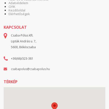
Adatvédelem
GYIK
Kezdőoldal
Elérhetőségek
KAPCSOLAT
Csaba-Pólus Kft.
Lipták András u. 7,
5600, Békéscsaba
+36(66)/323-381
csabapolus@csabapolus.hu
TÉRKÉP