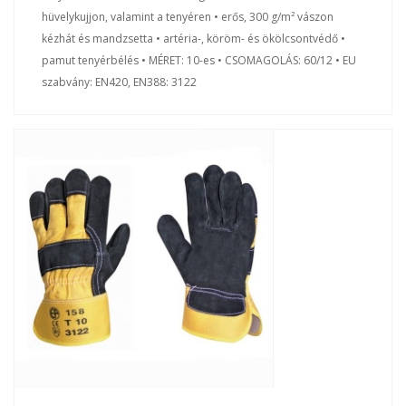
hüvelykujjon, valamint a tenyéren • erős, 300 g/m² vászon
kézhát és mandzsetta • artéria-, köröm- és ökölcsontvédő •
pamut tenyérbélés • MÉRET: 10-es • CSOMAGOLÁS: 60/12 • EU
szabvány: EN420, EN388: 3122