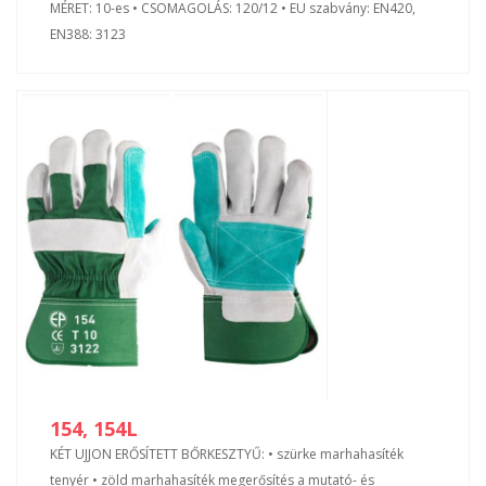
MÉRET: 10-es • CSOMAGOLÁS: 120/12 • EU szabvány: EN420,
EN388: 3123
154, 154L
KÉT UJJON ERŐSÍTETT BŐRKESZTYŰ: • szürke marhahasíték
tenyér • zöld marhahasíték megerősítés a mutató- és