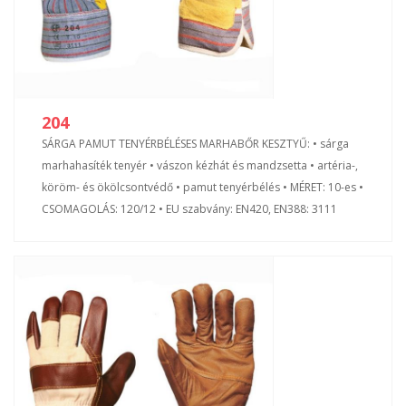
204
SÁRGA PAMUT TENYÉRBÉLÉSES MARHABŐR KESZTYŰ: • sárga
marhahasíték tenyér • vászon kézhát és mandzsetta • artéria-,
köröm- és ökölcsontvédő • pamut tenyérbélés • MÉRET: 10-es •
CSOMAGOLÁS: 120/12 • EU szabvány: EN420, EN388: 3111