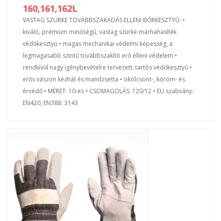
160,161,162L
VASTAG SZÜRKE TOVÁBBSZAKADÁS ELLENI BŐRKESZTYŰ: •
kiváló, prémium minőségű, vastag szürke marhahasíték
védőkesztyű • magas mechanikai védelmi képesség, a
legmagasabb szintű továbbszakító erő elleni védelem •
rendkívül nagy igénybevételre tervezett, tartós védőkesztyű •
erős vászon kézhát és mandzsetta • ökölcsont-, köröm- és
érvédő • MÉRET: 10-es • CSOMAGOLÁS: 120/12 • EU szabvány:
EN420, EN388: 3143