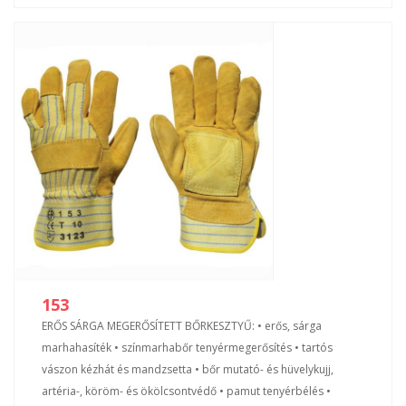
153
ERŐS SÁRGA MEGERŐSÍTETT BŐRKESZTYŰ: • erős, sárga
marhahasíték • színmarhabőr tenyérmegerősítés • tartós
vászon kézhát és mandzsetta • bőr mutató- és hüvelykujj,
artéria-, köröm- és ökölcsontvédő • pamut tenyérbélés •