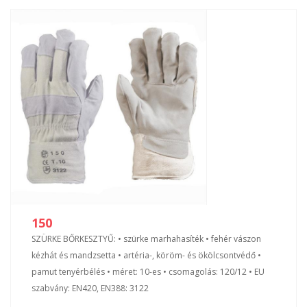
150
SZÜRKE BŐRKESZTYŰ: • szürke marhahasíték • fehér vászon
kézhát és mandzsetta • artéria-, köröm- és ökölcsontvédő •
pamut tenyérbélés • méret: 10-es • csomagolás: 120/12 • EU
szabvány: EN420, EN388: 3122