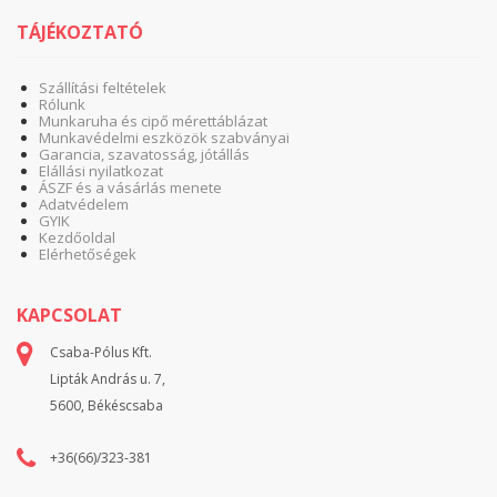
TÁJÉKOZTATÓ
Szállítási feltételek
Rólunk
Munkaruha és cipő mérettáblázat
Munkavédelmi eszközök szabványai
Garancia, szavatosság, jótállás
Elállási nyilatkozat
ÁSZF és a vásárlás menete
Adatvédelem
GYIK
Kezdőoldal
Elérhetőségek
KAPCSOLAT
Csaba-Pólus Kft.
Lipták András u. 7,
5600, Békéscsaba
+36(66)/323-381