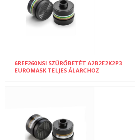
6REF260NSI SZŰRŐBETÉT A2B2E2K2P3
EUROMASK TELJES ÁLARCHOZ