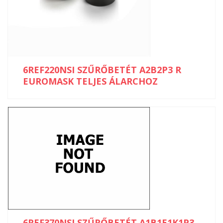
6REF220NSI SZŰRŐBETÉT A2B2P3 R
EUROMASK TELJES ÁLARCHOZ
6REF370NSI SZŰRŐBETÉT A1B1E1K1P3