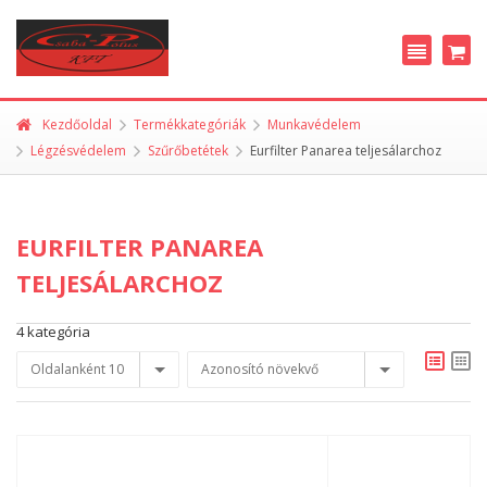
Kezdőoldal
Termékkategóriák
Munkavédelem
Légzésvédelem
Szűrőbetétek
Eurfilter Panarea teljesálarchoz
EURFILTER PANAREA
TELJESÁLARCHOZ
4 kategória
Oldalanként 10
Azonosító növekvő