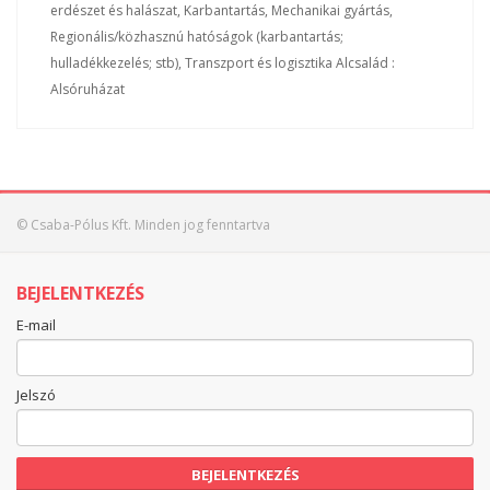
erdészet és halászat, Karbantartás, Mechanikai gyártás,
Regionális/közhasznú hatóságok (karbantartás;
hulladékkezelés; stb), Transzport és logisztika Alcsalád :
Alsóruházat
© Csaba-Pólus Kft. Minden jog fenntartva
BEJELENTKEZÉS
E-mail
Jelszó
BEJELENTKEZÉS