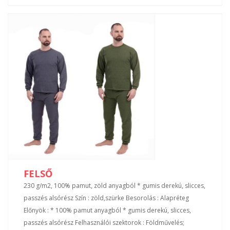
FELSŐ
230 g/m2, 100% pamut, zöld anyagból * gumis derekú, slicces,
passzés alsórész Szín : zöld,szürke Besorolás : Alapréteg
Előnyök : * 100% pamut anyagból * gumis derekú, slicces,
passzés alsórész Felhasználói szektorok : Földművelés;