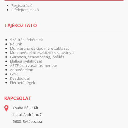
Regisztráció
Elfelejtett jelszó
TÁJÉKOZTATÓ
Szállítási feltételek
Rólunk
Munkaruha és cipő mérettáblázat
Munkavédelmi eszközök szabványai
Garancia, szavatosság, jótállás
Elállási nyilatkozat
ÁSZF és a vásárlás menete
Adatvédelem
GYIK
Kezdőoldal
Elérhetőségek
KAPCSOLAT
Csaba-Pólus Kft.
Lipták András u. 7,
5600, Békéscsaba