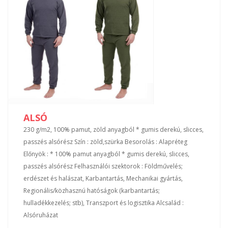
ALSÓ
230 g/m2, 100% pamut, zöld anyagból * gumis derekú, slicces,
passzés alsórész Szín : zöld,szürka Besorolás : Alapréteg
Előnyök : * 100% pamut anyagból * gumis derekú, slicces,
passzés alsórész Felhasználói szektorok : Földművelés;
erdészet és halászat, Karbantartás, Mechanikai gyártás,
Regionális/közhasznú hatóságok (karbantartás;
hulladékkezelés; stb), Transzport és logisztika Alcsalád :
Alsóruházat