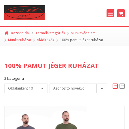
Kezdőoldal
Termékkategóriák
Munkavédelem
Munkaruházat
Aláöltözők
100% pamut jéger ruházat
100% PAMUT JÉGER RUHÁZAT
2 kategória
Oldalanként 10
Azonosító növekvő